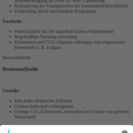
Wärmeerzeugung als reine Öl- oder Gasheizung
Reduzierung der Energiekosten bei kontinuierlichem Betrieb
Förderfähig durch verschiedene Programme
Nachteile:
Wirtschaftlich nur bei dauerhaft hohem Wärmebedarf
Regelmäßige Wartung notwendig
Emissionen und CO2-Abgaben abhängig vom eingesetzten
Brennstoff (z. B. Erdgas)
Brennstoffzelle
Brennstoffzelle
Vorteile:
Sehr hohe elektrische Effizienz
Geräuscharm und wartungsarm
Geringe CO₂-Emissionen, besonders bei Einsatz von grünem
Wasserstoff
Nachteile: