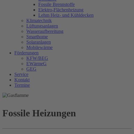
Fossile Brennstoffe
Elektro-Flächenheizung
Lehm Heiz- und Kühldecken
Klimatechnik
Lüftungsanlagen
Wasseraufbereitung
Smarthome
Solaranlagen
Mobilewärme
Förderungen
KFW/BEG
EWärmeG
GEG
Service
Kontakt
Termine
Fossile Heizungen