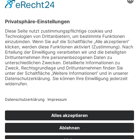
Höhere Anschaffungskosten
Abhängigkeit von Wasserstoff- oder Erdgasversorgung
Noch nicht flächendeckend etabliert
Da aktuell in Deutschland noch nicht ausreichend grüner
Wasserstoff zur Verfügung steht, werden die aktuell verfügbaren
Brennstoffzellen mittels einem Reformationsprozess mit Erdgas
betrieben.
Adresse
Selg Haustechnik GmbH
Torenstraße 22
88709 Meersburg
Telefon:
07532 433930
Kontakt
Hier Kontakt aufnehmen