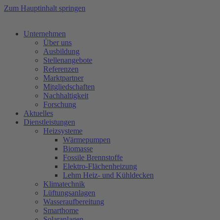
Zum Hauptinhalt springen
Unternehmen
Über uns
Ausbildung
Stellenangebote
Referenzen
Marktpartner
Mitgliedschaften
Nachhaltigkeit
Forschung
Aktuelles
Dienstleistungen
Heizsysteme
Wärmepumpen
Biomasse
Fossile Brennstoffe
Elektro-Flächenheizung
Lehm Heiz- und Kühldecken
Klimatechnik
Lüftungsanlagen
Wasseraufbereitung
Smarthome
Solaranlagen