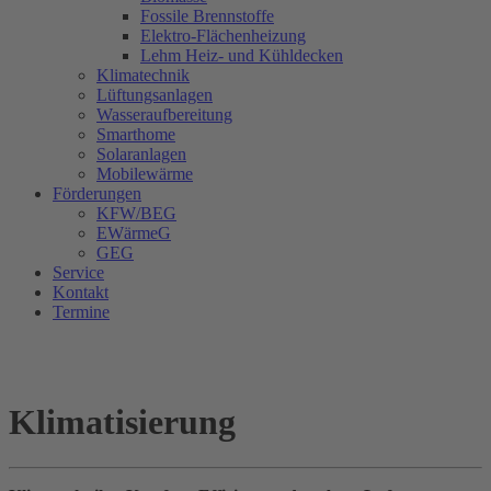
Fossile Brennstoffe
Elektro-Flächenheizung
Lehm Heiz- und Kühldecken
Klimatechnik
Lüftungsanlagen
Wasseraufbereitung
Smarthome
Solaranlagen
Mobilewärme
Förderungen
KFW/BEG
EWärmeG
GEG
Service
Kontakt
Termine
Klimatisierung