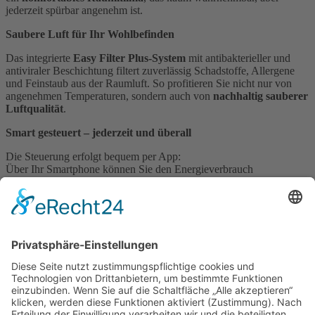
jederzeit spürbar angenehm ist.
Saubere Luft für Ihr Wohlbefinden
Das integrierte
Easy Filter Plus-System
mit antibakterieller und
antiviraler Beschichtung filtert zuverlässig Schadstoffe, Allergene
und Feinstaub aus der Raumluft. So profitieren Sie nicht nur von
angenehmen Temperaturen, sondern auch von
nachhaltig sauberer
Luftqualität
.
Smart gesteuert – jederzeit und überall
Die Steuerung erfolgt bequem per App:
Über Ihr Smartphone können Sie den Energieverbrauch
überwachen, Einstellungen anpassen und sogar Fehler frühzeitig
erkennen – ganz ohne Handwerkerbesuch.
Die Klimageräte lassen sich zudem in
Smart Home
Systeme
wie
wibutler
integrieren – für ein vernetztes und effizientes
Zuhause.
Sollten Sie sich für eine Kühlung über die Decke oder Wände in
Kombination mit Feuchteregulierung interssieren, dann besuchen
Sie unsere Seite zum Thema
Lehm Heiz- und Kühldecken.