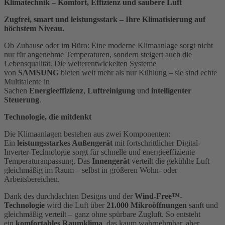
Klimatechnik – Komfort, Effizienz und saubere Luft
Zugfrei, smart und leistungsstark – Ihre Klimatisierung auf
höchstem Niveau.
Ob Zuhause oder im Büro: Eine moderne Klimaanlage sorgt nicht
nur für angenehme Temperaturen, sondern steigert auch die
Lebensqualität. Die weiterentwickelten Systeme
von
SAMSUNG
bieten weit mehr als nur Kühlung – sie sind echte
Multitalente in
Sachen
Energieeffizienz
,
Luftreinigung
und
intelligenter
Steuerung
.
Technologie, die mitdenkt
Die Klimaanlagen bestehen aus zwei Komponenten:
Ein
leistungsstarkes Außengerät
mit fortschrittlicher Digital-
Inverter-Technologie sorgt für schnelle und energieeffiziente
Temperaturanpassung. Das
Innengerät
verteilt die gekühlte Luft
gleichmäßig im Raum – selbst in größeren Wohn- oder
Arbeitsbereichen.
Dank des durchdachten Designs und der
Wind-Free™-
Technologie
wird die Luft über
21.000 Mikroöffnungen
sanft und
gleichmäßig verteilt – ganz ohne spürbare Zugluft. So entsteht
ein
komfortables Raumklima
, das kaum wahrnehmbar, aber