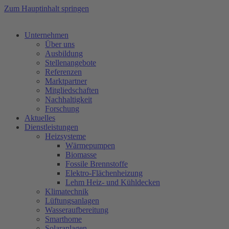
Zum Hauptinhalt springen
Unternehmen
Über uns
Ausbildung
Stellenangebote
Referenzen
Marktpartner
Mitgliedschaften
Nachhaltigkeit
Forschung
Aktuelles
Dienstleistungen
Heizsysteme
Wärmepumpen
Biomasse
Fossile Brennstoffe
Elektro-Flächenheizung
Lehm Heiz- und Kühldecken
Klimatechnik
Lüftungsanlagen
Wasseraufbereitung
Smarthome
Solaranlagen