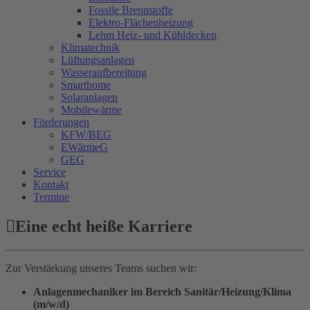
Fossile Brennstoffe
Elektro-Flächenheizung
Lehm Heiz- und Kühldecken
Klimatechnik
Lüftungsanlagen
Wasseraufbereitung
Smarthome
Solaranlagen
Mobilewärme
Förderungen
KFW/BEG
EWärmeG
GEG
Service
Kontakt
Termine
Eine echt heiße Karriere
Zur Verstärkung unseres Teams suchen wir:
Anlagenmechaniker im Bereich Sanitär/Heizung/Klima
(m/w/d)