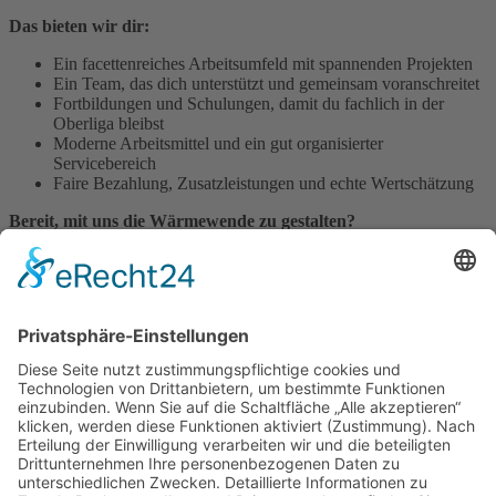
Das bieten wir dir:
Ein facettenreiches Arbeitsumfeld mit spannenden Projekten
Ein Team, das dich unterstützt und gemeinsam voranschreitet
Fortbildungen und Schulungen, damit du fachlich in der
Oberliga bleibst
Moderne Arbeitsmittel und ein gut organisierter
Servicebereich
Faire Bezahlung, Zusatzleistungen und echte Wertschätzung
Bereit, mit uns die Wärmewende zu gestalten?
Dann freuen wir uns, dich kennen zu lernen.
Weitere Informationen zur Karriere bei Selg Haustechnik
Mit einem herzlichen Dank an unsere Mitarbeitenden dürfen wir
Ihnen mit folgendem Video einen Einblick in unseren Betrieb und in
unser Team präsentieren:
unser Team-Video auf YouTube
Adresse