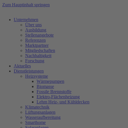
Zum Hauptinhalt springen
Unternehmen
Über uns
Ausbildung
Stellenangebote
Referenzen
Marktpartner
Mitgliedschaften
Nachhaltigkeit
Forschung
Aktuelles
Dienstleistungen
Heizsysteme
Wärmepumpen
Biomasse
Fossile Brennstoffe
Elektro-Flächenheizung
Lehm Heiz- und Kühldecken
Klimatechnik
Lüftungsanlagen
Wasseraufbereitung
Smarthome
Solaranlagen